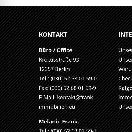
KONTAKT
INT
Büro / Office
Unse
Krokusstraße 93
Unse
12357 Berlin
Waru
Tel.: (030) 52 68 01 59-0
Check
Fax: (030) 52 68 01 59-9
Ratg
E-Mail:
kontakt@frank-
Immo
immobilien.eu
Unse
Melanie Frank:
Tel.: (030) 52 68 01 59-1