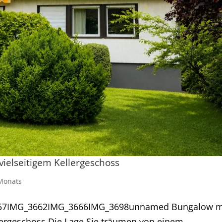
vielseitigem Kellergeschoss
Monats
57IMG_3662IMG_3666IMG_3698unnamed Bungalow m
llergeschoss Die Lage Sie träumen von einem