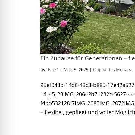
Ein Zuhause für Generationen – fle
by
dsn71
|
Nov. 5, 2025
|
Objekt des Monats
95ef048d-14d6-43c3-b885-17e42a527
14_45_23IMG_20642b71232c-5627-44
f4db532128f7IMG_2085IMG_2072IMG_
– flexibel, gepflegt und voller Möglic