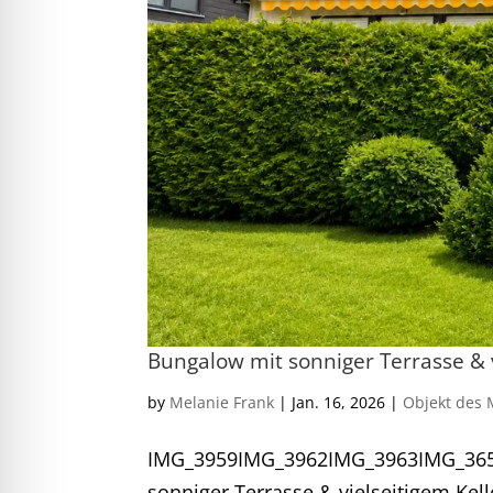
Bungalow mit sonniger Terrasse & 
by
Melanie Frank
|
Jan. 16, 2026
|
Objekt des 
IMG_3959IMG_3962IMG_3963IMG_36
sonniger Terrasse & vielseitigem Ke